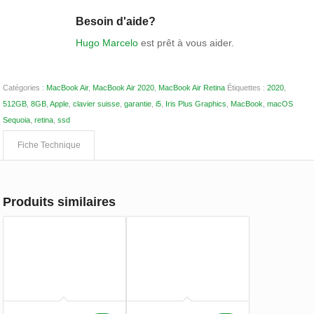
Besoin d'aide?
Hugo Marcelo
est prêt à vous aider.
Catégories :
MacBook Air
,
MacBook Air 2020
,
MacBook Air Retina
Étiquettes :
2020
,
512GB
,
8GB
,
Apple
,
clavier suisse
,
garantie
,
i5
,
Iris Plus Graphics
,
MacBook
,
macOS
Sequoia
,
retina
,
ssd
Fiche Technique
Produits similaires