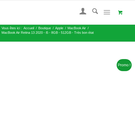
Vous êtes ici :
Accueil
/
Boutique
/
Apple
/
MacBook Air
/
MacBook Air Retina 13 2020 - i5 - 8GB - 512GB - Très bon état
Promo !