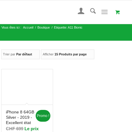
Vous êtes ici :
Accueil
/
Boutique
/
Etiquette: A11 Bionic
Trier par
Par défaut
Afficher
15 Produits par page
iPhone 8 64GB
Promo !
Silver - 2019 -
Excellent état
CHF
699
Le prix