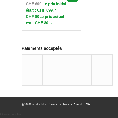
CHF
699
Le prix initial
était : CHF 699.
CHF
80
Le prix actuel
est : CHF 80.
.-
Paiements acceptés
@2020 Vendre Mac |
Swiss Electronics Remarket SA
Ouvrir le chat